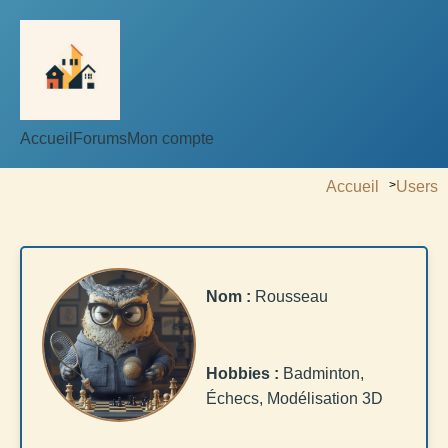
Accueil
Forums
Mon compte
Accueil
>
Users
Nom :
Rousseau
Hobbies :
Badminton,
Échecs, Modélisation 3D