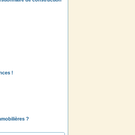
nces !
mmobilières ?