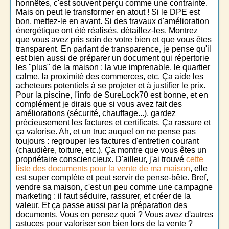
honnêtes, c'est souvent perçu comme une contrainte.
Mais on peut le transformer en atout ! Si le DPE est
bon, mettez-le en avant. Si des travaux d'amélioration
énergétique ont été réalisés, détaillez-les. Montrez
que vous avez pris soin de votre bien et que vous êtes
transparent. En parlant de transparence, je pense qu'il
est bien aussi de préparer un document qui répertorie
les "plus" de la maison : la vue imprenable, le quartier
calme, la proximité des commerces, etc. Ça aide les
acheteurs potentiels à se projeter et à justifier le prix.
Pour la piscine, l'info de SureLock70 est bonne, et en
complément je dirais que si vous avez fait des
améliorations (sécurité, chauffage...), gardez
précieusement les factures et certificats. Ça rassure et
ça valorise. Ah, et un truc auquel on ne pense pas
toujours : regrouper les factures d'entretien courant
(chaudière, toiture, etc.). Ça montre que vous êtes un
propriétaire consciencieux. D'ailleur, j'ai trouvé
cette
liste des documents pour la vente de ma maison
, elle
est super complète et peut servir de pense-bête. Bref,
vendre sa maison, c'est un peu comme une campagne
marketing : il faut séduire, rassurer, et créer de la
valeur. Et ça passe aussi par la préparation des
documents. Vous en pensez quoi ? Vous avez d'autres
astuces pour valoriser son bien lors de la vente ?